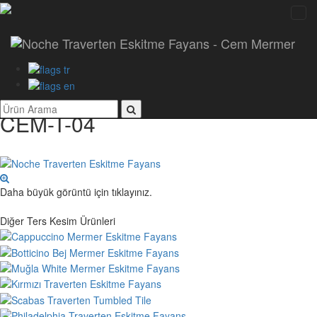
Numune Talebi
Ürünler
Noche Traverten Eskitme
Fayans
CEM-T-04
Daha büyük görüntü için tıklayınız.
Diğer Ters Kesim Ürünleri