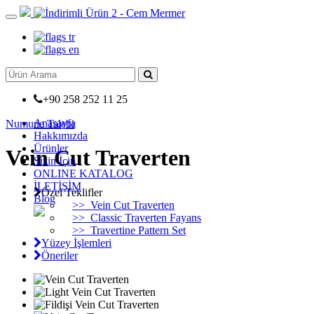
+90 258 252 11 25
Anasayfa
Numune Talebi
Hakkımızda
Ürünler
Vein Cut Traverten
Sizin İçin
ONLINE KATALOG
İLETİŞİM
Özel Teklifler
Blog
>>
Vein Cut Traverten
>>
Classic Traverten Fayans
>>
Travertine Pattern Set
Yüzey İşlemleri
Öneriler